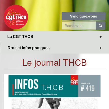
Toggle
Aller
navigation
au
contenu
Syndiquez-vous
principal
Formulaire
de
R
La CGT THCB
recherche
Droit et infos pratiques
Le journal THCB