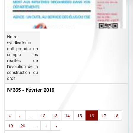
Notre
syndicalisme
doit prendre en
compte les
réalités de
l’évolution de la
construction du
droit
N°365 - Février 2019
‹‹
‹
…
12
13
14
15
16
17
18
19
20
…
›
››