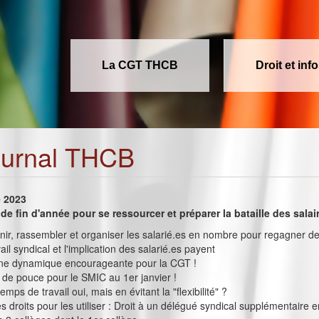
La CGT THCB
Droit et inf
ournal THCB
e 2023
 de fin d'année pour se ressourcer et préparer la bataille des salai
ir, rassembler et organiser les salarié.es en nombre pour regagner de
ail syndical et l'implication des salarié.es payent
 une dynamique encourageante pour la CGT !
de pouce pour le SMIC au 1er janvier !
emps de travail oui, mais en évitant la "flexibilité" ?
s droits pour les utiliser : Droit à un délégué syndical supplémentaire 