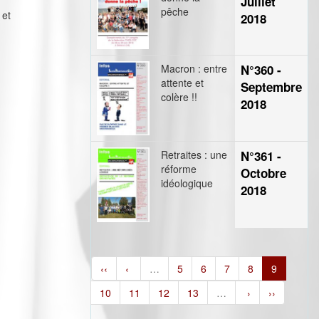
Juillet
pêche
 et
2018
Macron : entre
N°360 -
attente et
Septembre
colère !!
2018
Retraites : une
N°361 -
réforme
Octobre
idéologique
2018
‹‹
‹
…
5
6
7
8
9
10
11
12
13
…
›
››