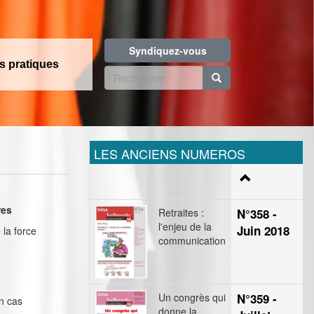
Syndiquez-vous
os pratiques
Formulaire
de
Rechercher
recherche
LES ANCIENS NUMEROS
res
Retraites :
N°358 -
l'enjeu de la
Juin 2018
 la force
communication
Un congrès qui
N°359 -
en cas
donne la