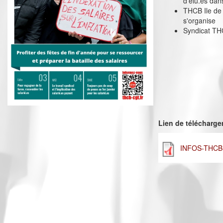
d'élu.es dan
THCB Ile de 
s'organise
Syndicat THC
Lien de télécharg
INFOS-THCB