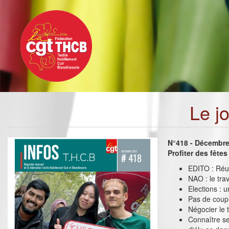
Toggle
Aller
navigation
au
contenu
principal
Le j
N°418 - Décembr
Profiter des fêtes
EDITO : Réun
NAO : le trav
Elections :
Pas de coup 
Négocier le t
Connaître se