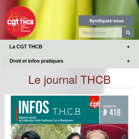
Toggle
Aller
navigation
au
contenu
Syndiquez-vous
principal
Formulaire
de
R
La CGT THCB
recherche
Droit et infos pratiques
Le journal THCB