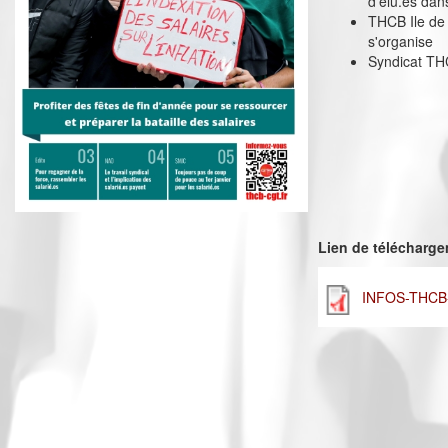
d'élu.es dan
THCB Ile de 
s'organise
Syndicat THC
Lien de télécharg
INFOS-THCB