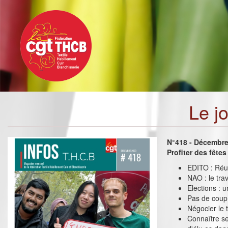
Toggle
Aller
navigation
au
contenu
principal
Le j
N°418 - Décembr
Profiter des fêtes
EDITO : Réun
NAO : le trav
Elections :
Pas de coup 
Négocier le t
Connaître se