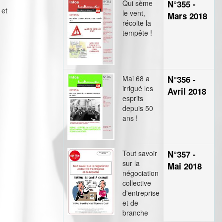
Qui sème
N°355 -
 et
le vent,
Mars 2018
récolte la
tempête !
Mai 68 a
N°356 -
irrigué les
Avril 2018
esprits
depuis 50
ans !
Tout savoir
N°357 -
sur la
Mai 2018
négociation
collective
d'entreprise
et de
branche