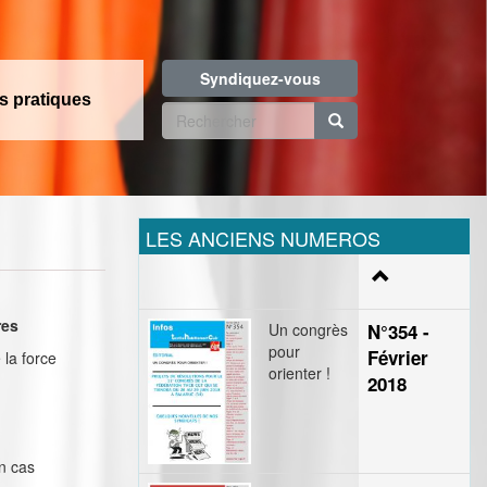
Syndiquez-vous
os pratiques
Formulaire
de
Rechercher
recherche
LES ANCIENS NUMEROS
res
Un congrès
N°354 -
pour
Février
 la force
orienter !
2018
en cas