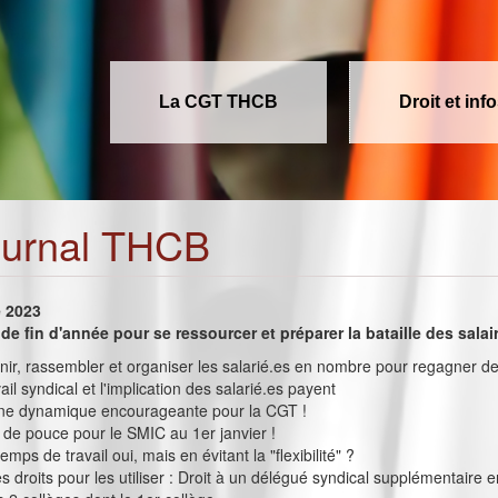
La CGT THCB
Droit et inf
ournal THCB
e 2023
 de fin d'année pour se ressourcer et préparer la bataille des salai
ir, rassembler et organiser les salarié.es en nombre pour regagner de
ail syndical et l'implication des salarié.es payent
 une dynamique encourageante pour la CGT !
de pouce pour le SMIC au 1er janvier !
emps de travail oui, mais en évitant la "flexibilité" ?
s droits pour les utiliser : Droit à un délégué syndical supplémentaire 