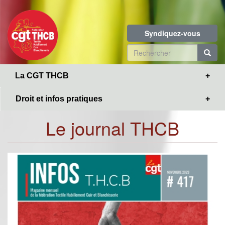
Toggle
Aller
navigation
au
contenu
Syndiquez-vous
principal
Formulaire
de
R
La CGT THCB
recherche
Droit et infos pratiques
Le journal THCB