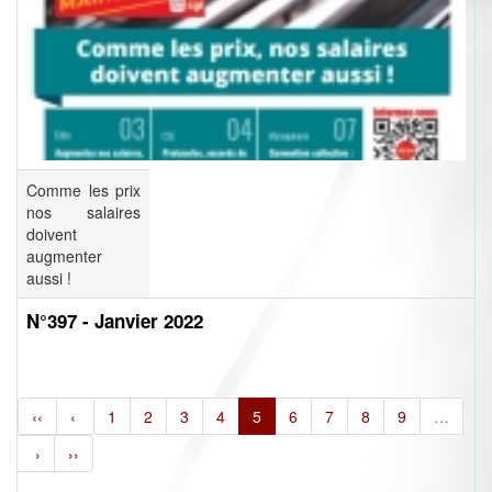
Comme les prix
nos salaires
doivent
augmenter
aussi !
N°397 - Janvier 2022
‹‹
‹
1
2
3
4
5
6
7
8
9
…
›
››