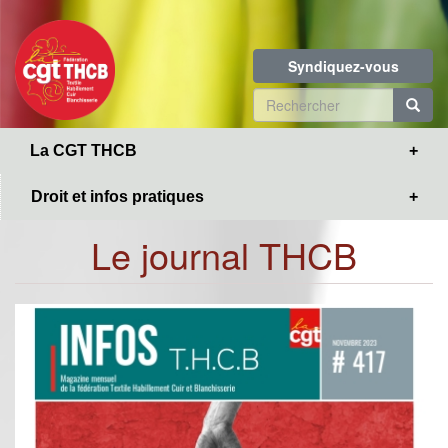
Toggle
Aller
navigation
au
contenu
Syndiquez-vous
principal
Formulaire
de
R
La CGT THCB
recherche
Droit et infos pratiques
Le journal THCB