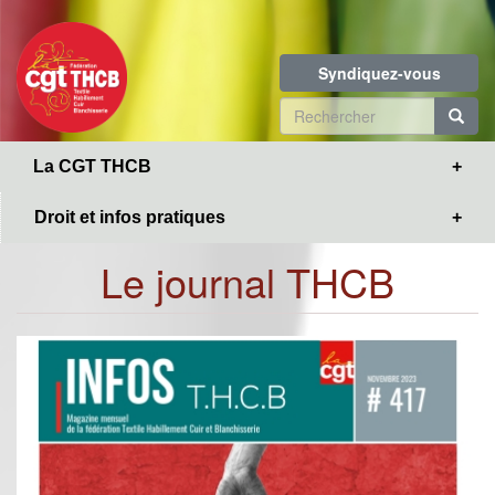
Toggle
Aller
navigation
au
contenu
Syndiquez-vous
principal
Formulaire
de
R
La CGT THCB
recherche
Droit et infos pratiques
Le journal THCB