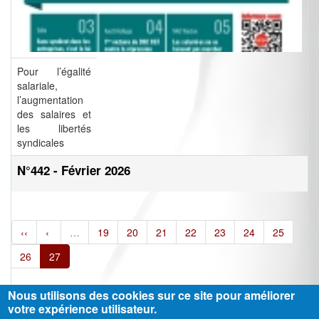
Pour l’égalité
salariale,
l’augmentation
des salaires et
les libertés
syndicales
N°442 - Février 2026
‹‹
‹
…
19
20
21
22
23
24
25
26
27
Nous utilisons des cookies sur ce site pour améliorer
votre expérience utilisateur.