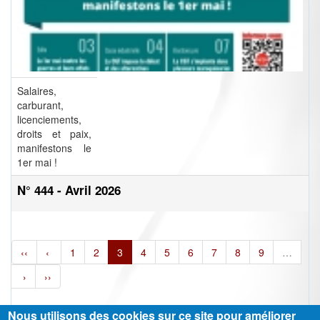
Salaires,
carburant,
licenciements,
droits et paix,
manifestons le
1er mai !
N° 444 - Avril 2026
‹‹
‹
1
2
3
4
5
6
7
8
9
…
›
››
Nous utilisons des cookies sur ce site pour améliorer