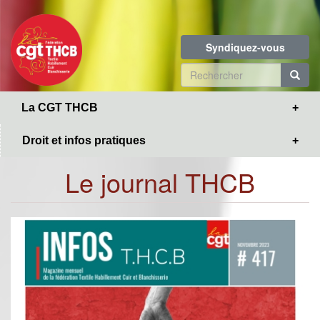
Toggle
Aller
navigation
au
contenu
Syndiquez-vous
principal
Formulaire
de
R
La CGT THCB
recherche
Droit et infos pratiques
Le journal THCB