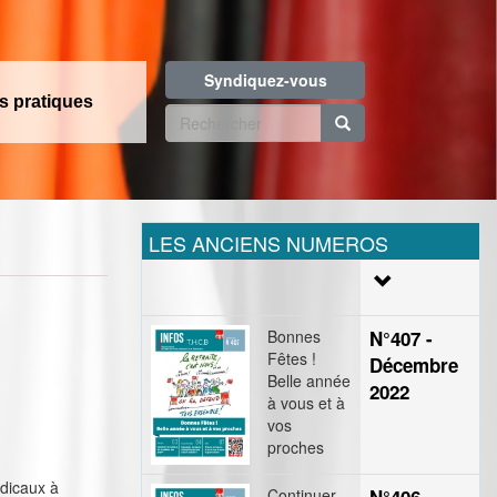
Syndiquez-vous
os pratiques
Formulaire
de
Rechercher
recherche
LES ANCIENS NUMEROS
Bonnes
N°407 -
Fêtes !
Décembre
Belle année
2022
à vous et à
vos
proches
ndicaux à
Continuer