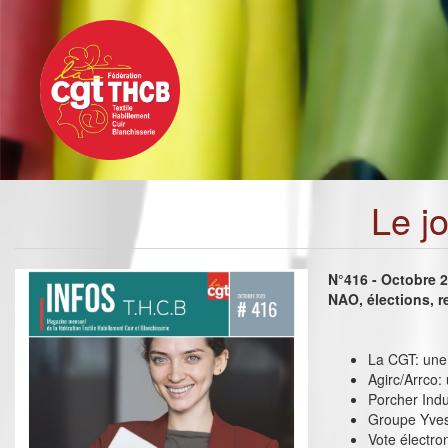
Toggle
Aller
navigation
au
contenu
principal
Le j
N°416 - Octobre 
NAO, élections, r
La CGT: une 
Agirc/Arrco:
Porcher Indus
Groupe Yves
Vote électro