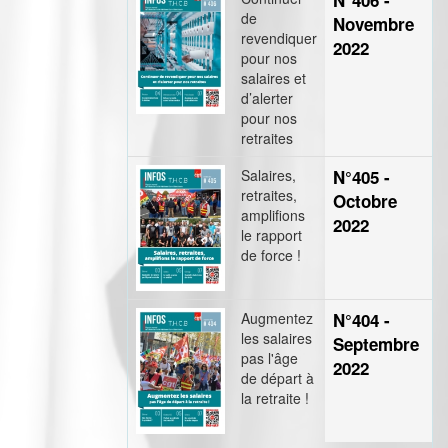
N°406 -
de
Novembre
revendiquer
2022
pour nos
salaires et
d’alerter
pour nos
retraites
Salaires,
N°405 -
retraites,
Octobre
amplifions
2022
le rapport
de force !
Augmentez
N°404 -
les salaires
Septembre
pas l'âge
2022
de départ à
la retraite !