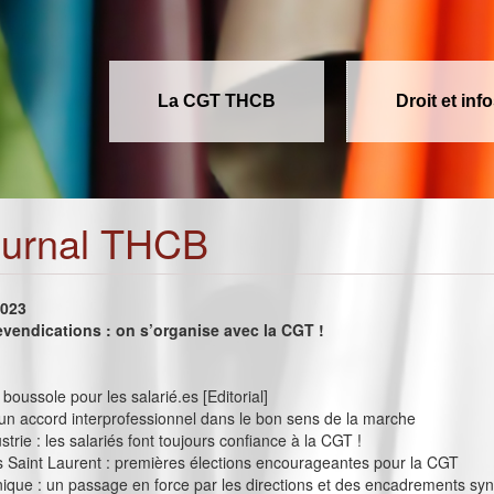
La CGT THCB
Droit et inf
ournal THCB
2023
evendications : on s’organise avec la CGT !
boussole pour les salarié.es [Editorial]
 un accord interprofessionnel dans le bon sens de la marche
trie : les salariés font toujours confiance à la CGT !
 Saint Laurent : premières élections encourageantes pour la CGT
nique : un passage en force par les directions et des encadrements sy