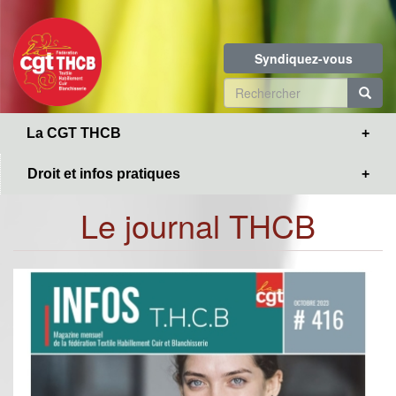
Toggle
Aller
navigation
au
contenu
Syndiquez-vous
principal
Formulaire
de
R
La CGT THCB
recherche
Droit et infos pratiques
Le journal THCB