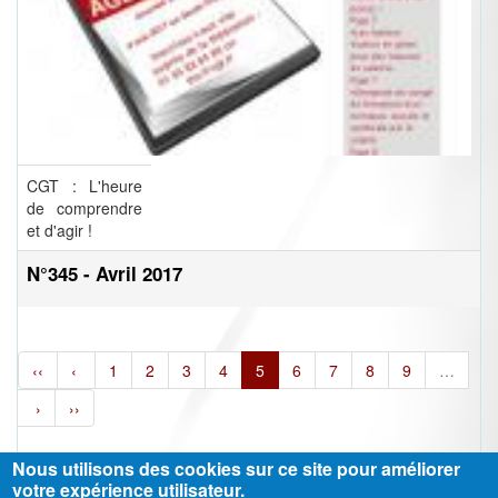
CGT : L'heure
de comprendre
et d'agir !
N°345 - Avril 2017
‹‹
‹
1
2
3
4
5
6
7
8
9
…
›
››
Nous utilisons des cookies sur ce site pour améliorer
votre expérience utilisateur.