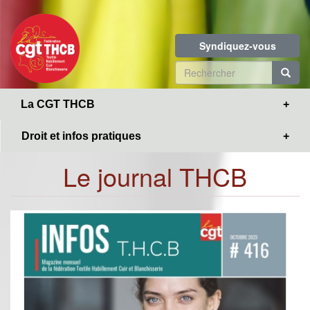
Toggle
Aller
navigation
au
contenu
Syndiquez-vous
principal
Formulaire
de
R
La CGT THCB
recherche
Droit et infos pratiques
Le journal THCB