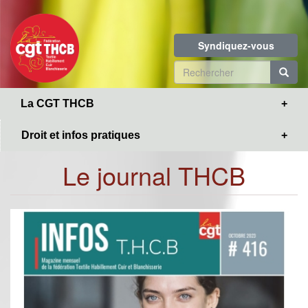
Toggle
Aller
navigation
au
contenu
Syndiquez-vous
principal
Formulaire
de
R
La CGT THCB
recherche
Droit et infos pratiques
Le journal THCB