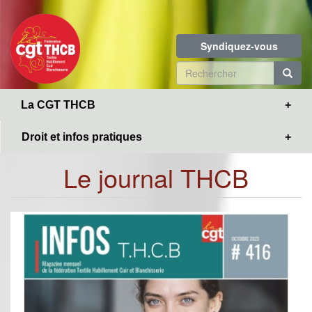
Toggle
Aller
navigation
au
contenu
Syndiquez-vous
principal
Formulaire
de
R
La CGT THCB
recherche
Droit et infos pratiques
Le journal THCB