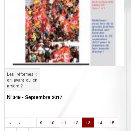
Les réformes :
en avant ou en
arrière ?
N°349 - Septembre 2017
‹‹
‹
…
9
10
11
12
13
14
15