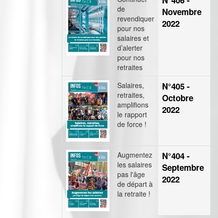
N°406 -
de
Novembre
revendiquer
2022
pour nos
salaires et
d’alerter
pour nos
retraites
Salaires,
N°405 -
retraites,
Octobre
amplifions
2022
le rapport
de force !
Augmentez
N°404 -
les salaires
Septembre
pas l'âge
2022
de départ à
la retraite !