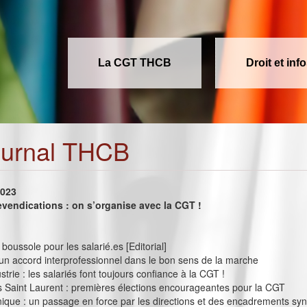
La CGT THCB
Droit et inf
ournal THCB
2023
evendications : on s’organise avec la CGT !
boussole pour les salarié.es [Editorial]
 un accord interprofessionnel dans le bon sens de la marche
trie : les salariés font toujours confiance à la CGT !
 Saint Laurent : premières élections encourageantes pour la CGT
nique : un passage en force par les directions et des encadrements sy