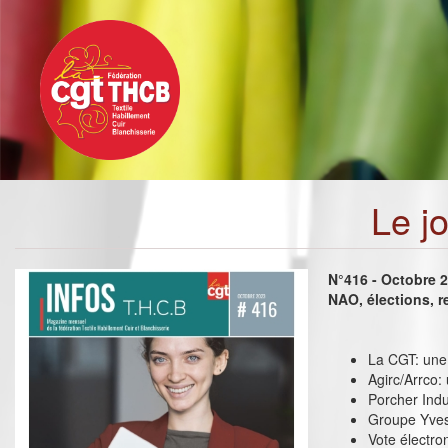
Toggle
Aller
navigation
au
contenu
principal
Le j
N°416 - Octobre 
NAO, élections, r
La CGT: une 
Agirc/Arrco:
Porcher Indus
Groupe Yves
Vote électro