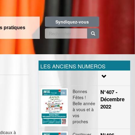
Syndiquez-vous
os pratiques
Formulaire
de
Rechercher
recherche
LES ANCIENS NUMEROS
Bonnes
N°407 -
Fêtes !
Décembre
Belle année
2022
à vous et à
vos
proches
ndicaux à
Continuer