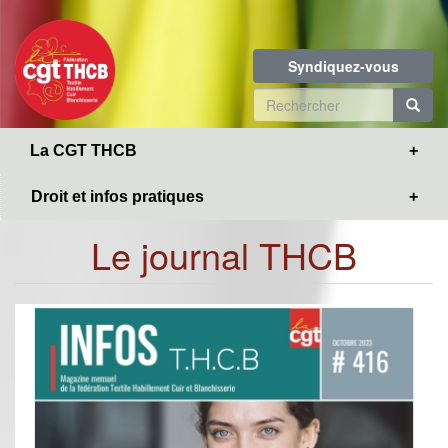
Toggle
Aller
navigation
au
contenu
Syndiquez-vous
principal
Formulaire
de
R
La CGT THCB
recherche
Droit et infos pratiques
Le journal THCB