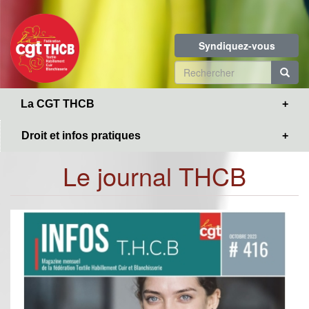
Toggle
Aller
navigation
au
contenu
Syndiquez-vous
principal
Formulaire
de
R
La CGT THCB
recherche
Droit et infos pratiques
Le journal THCB