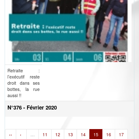
Retraite :
l’exécutif reste
droit dans ses
bottes, la rue
aussi !!
N°376 - Février 2020
‹‹
‹
…
11
12
13
14
15
16
17