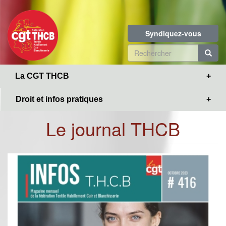
Toggle
Aller
navigation
au
contenu
Syndiquez-vous
principal
Formulaire
de
R
La CGT THCB
recherche
Droit et infos pratiques
Le journal THCB