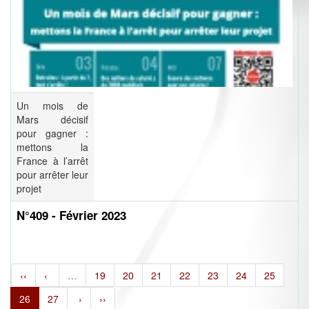
Un mois de
Mars décisif
pour gagner :
mettons la
France à l’arrêt
pour arrêter leur
projet
N°409 - Février 2023
‹‹
‹
…
19
20
21
22
23
24
25
26
27
›
››