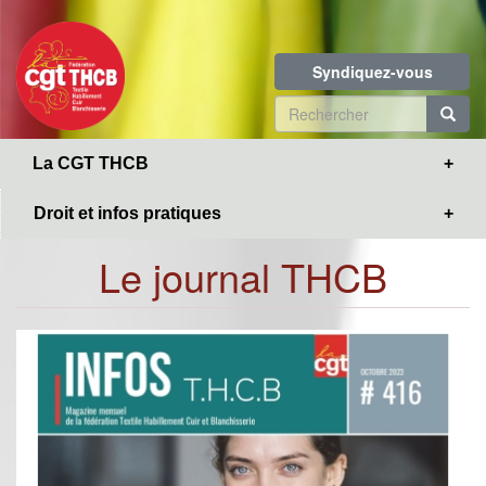
Toggle
Aller
navigation
au
contenu
Syndiquez-vous
principal
Formulaire
de
R
La CGT THCB
recherche
Droit et infos pratiques
Le journal THCB