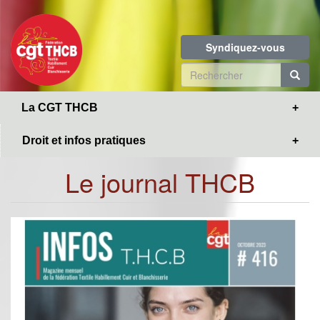
Toggle
Aller
navigation
au
contenu
Syndiquez-vous
principal
Formulaire
de
R
La CGT THCB
recherche
Droit et infos pratiques
Le journal THCB