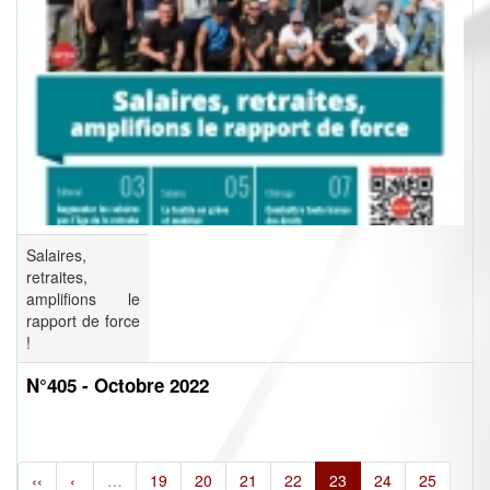
Salaires,
retraites,
amplifions le
rapport de force
!
N°405 - Octobre 2022
‹‹
‹
…
19
20
21
22
23
24
25