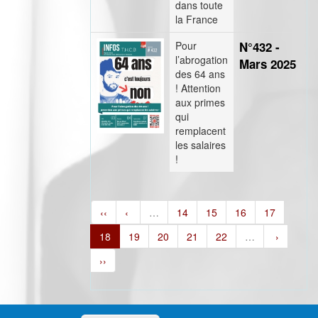
dans toute
la France
Pour
N°432 -
l’abrogation
Mars 2025
des 64 ans
! Attention
aux primes
qui
remplacent
les salaires
!
‹‹
‹
…
14
15
16
17
18
19
20
21
22
…
›
››