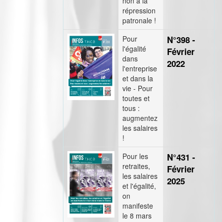
non à la
répression
patronale !
Pour
N°398 -
l'égalité
Février
dans
2022
l'entreprise
et dans la
vie - Pour
toutes et
tous :
augmentez
les salaires
!
Pour les
N°431 -
retraites,
Février
les salaires
2025
et l'égalité,
on
manifeste
le 8 mars