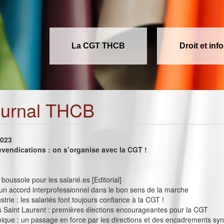
La CGT THCB
Droit et inf
ournal THCB
2023
evendications : on s’organise avec la CGT !
boussole pour les salarié.es [Editorial]
 un accord interprofessionnel dans le bon sens de la marche
trie : les salariés font toujours confiance à la CGT !
 Saint Laurent : premières élections encourageantes pour la CGT
nique : un passage en force par les directions et des encadrements sy