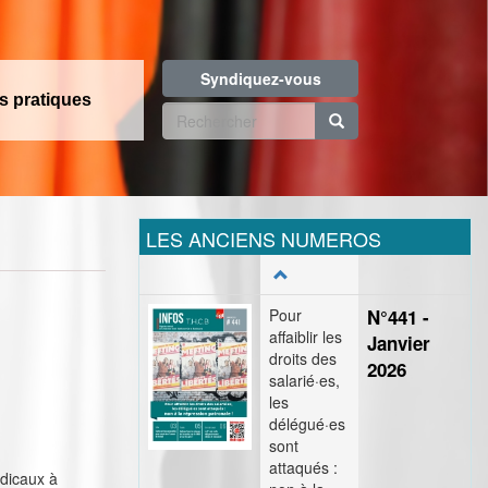
Syndiquez-vous
os pratiques
Formulaire
de
Rechercher
recherche
LES ANCIENS NUMEROS
Pour
N°441 -
affaiblir les
Janvier
droits des
2026
salarié·es,
les
délégué·es
sont
attaqués :
ndicaux à