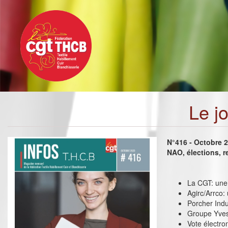
Toggle
Aller
navigation
au
contenu
principal
Le j
N°416 - Octobre 
NAO, élections, r
La CGT: une 
Agirc/Arrco:
Porcher Indus
Groupe Yves
Vote électro