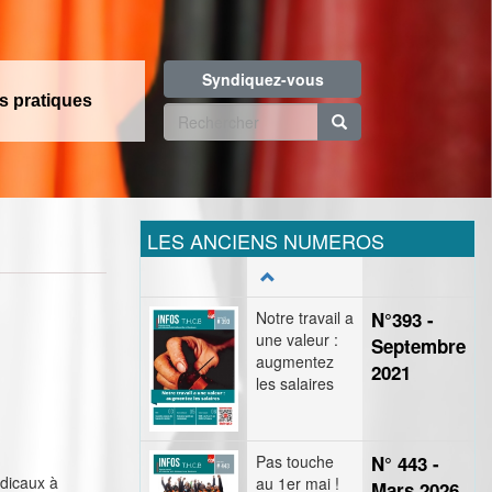
Syndiquez-vous
os pratiques
Formulaire
de
Rechercher
recherche
LES ANCIENS NUMEROS
Notre travail a
N°393 -
une valeur :
Septembre
augmentez
2021
les salaires
Pas touche
N° 443 -
ndicaux à
au 1er mai !
Mars 2026