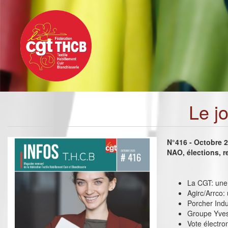
Toggle
Aller
navigation
au
contenu
principal
Le j
N°416 - Octobre 
NAO, élections, r
La CGT: une 
Agirc/Arrco:
Porcher Indus
Groupe Yves
Vote électro