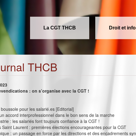
La CGT THCB
Droit et inf
ournal THCB
2023
evendications : on s’organise avec la CGT !
boussole pour les salarié.es [Editorial]
 un accord interprofessionnel dans le bon sens de la marche
trie : les salariés font toujours confiance à la CGT !
 Saint Laurent : premières élections encourageantes pour la CGT
nique : un passage en force par les directions et des encadrements sy