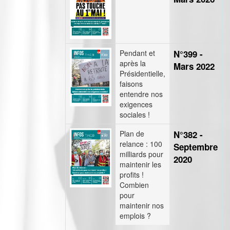
Pendant et
N°399 -
après la
Mars 2022
Présidentielle,
faisons
entendre nos
exigences
sociales !
Plan de
N°382 -
relance : 100
Septembre
milliards pour
2020
maintenir les
profits !
Combien
pour
maintenir nos
emplois ?