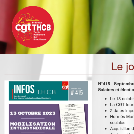
Toggle
Aller
navigation
au
contenu
principal
Le j
N°415 - Septembr
Salaires et élect
Le 13 octobre
La CGT tourn
2 dates impo
Hermès Maro
sociales
Acquisition 