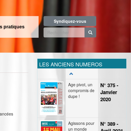
Syndiquez-vous
os pratiques
Formulaire
de
Rechercher
recherche
LES ANCIENS NUMEROS
Age pivot, un
N° 375 -
compromis de
Janvier
dupe !
2020
vancées
Agissons pour
N° 389 -
un monde
Avril 2021