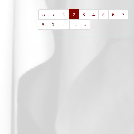
‹‹
‹
1
2
3
4
5
6
7
8
9
…
›
››