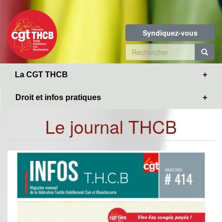
Toggle
Aller
navigation
au
contenu
Syndiquez-vous
principal
Formulaire
de
R
La CGT THCB
recherche
Droit et infos pratiques
Le journal THCB