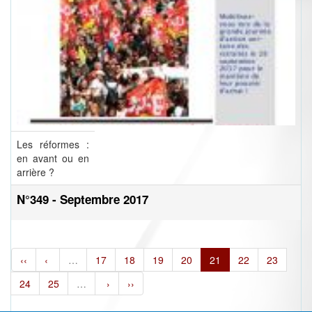
Les réformes :
en avant ou en
arrière ?
N°349 - Septembre 2017
‹‹
‹
…
17
18
19
20
21
22
23
24
25
…
›
››