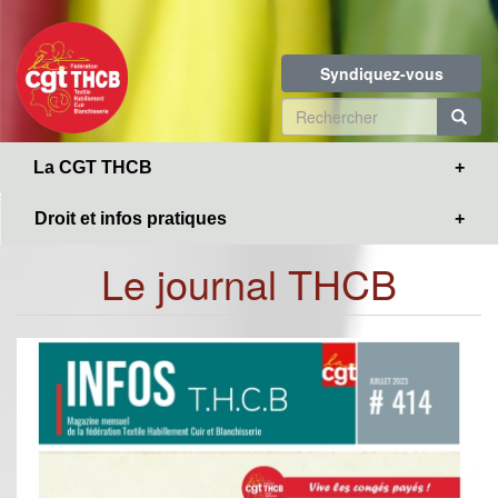
Toggle
Aller
navigation
au
contenu
Syndiquez-vous
principal
Formulaire
de
R
La CGT THCB
recherche
Droit et infos pratiques
Le journal THCB