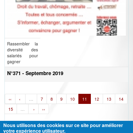
Rassembler la
diversité des
salariés pour
gagner
N°371 - Septembre 2019
‹‹
‹
…
7
8
9
10
11
12
13
14
15
…
›
››
Nous utilisons des cookies sur ce site pour améliorer
votre expérience utilisateur.