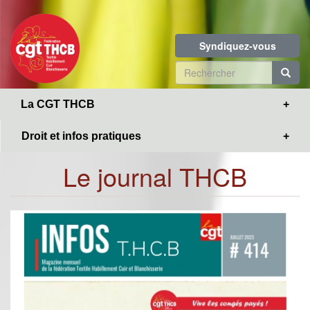
Toggle
Aller
navigation
au
contenu
Syndiquez-vous
principal
Formulaire
de
R
La CGT THCB
recherche
Droit et infos pratiques
Le journal THCB