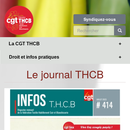
Toggle
Aller
navigation
au
contenu
Syndiquez-vous
principal
Formulaire
de
R
La CGT THCB
recherche
Droit et infos pratiques
Le journal THCB