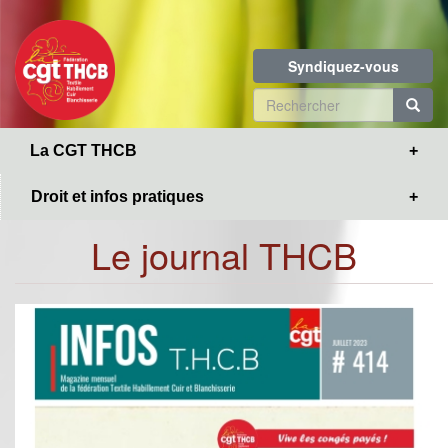
Toggle
Aller
navigation
au
contenu
Syndiquez-vous
principal
Formulaire
de
R
La CGT THCB
recherche
Droit et infos pratiques
Le journal THCB