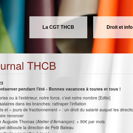
La CGT THCB
Droit et inf
ournal THCB
23
préserver pendant l'été - Bonnes vacances à toutes et tous !
rise ou à l'extérieur, notre force, c’est notre nombre [Edito]
alaires dans les branches: rattraper l’inflation
 et « jours de fractionnement » : un droit du salarié auquel les directi
aire renoncer
e Auguste Thomas (Atelier d'Armançon): + 90€ par mois
pel déboute la direction de Petit Bateau