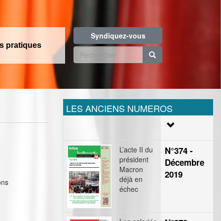
Syndiquez-vous
os pratiques
Formulaire
de
Rechercher
recherche
LES ANCIENS NUMEROS
L’acte II du
N°374 -
président
Décembre
Macron
2019
déjà en
ons
échec