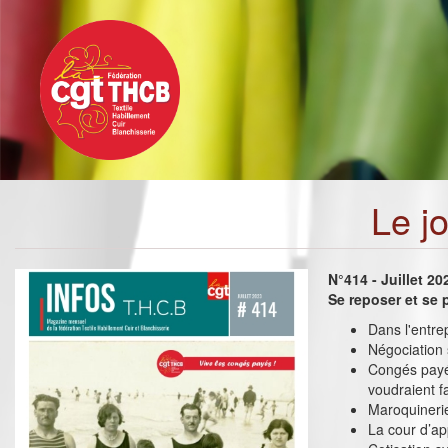
Toggle
Aller
navigation
au
contenu
principal
Le j
N°414 - Juillet 20
Se reposer et se 
Dans l'entrep
Négociation s
Congés payés
voudraient f
Maroquineri
La cour d’ap