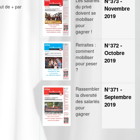
Les salariés
N°373 -
ut de + par
du privé
Novembre
doivent se
2019
mobiliser
pour
gagner !
Retraites :
N°372 -
comment
Octobre
mobiliser
2019
pour peser
?
Rassembler
N°371 -
la diversité
Septembre
des salariés
2019
pour
gagner