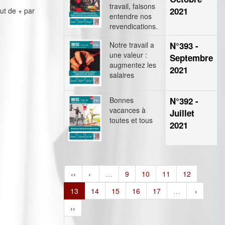
travail, faisons
2021
ut de + par
entendre nos
revendications.
Notre travail a
N°393 -
une valeur :
Septembre
augmentez les
2021
salaires
Bonnes
N°392 -
vacances à
Juillet
toutes et tous
2021
‹‹
‹
…
9
10
11
12
13
14
15
16
17
…
›
››