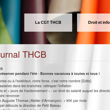
La CGT THCB
Droit et inf
ournal THCB
23
préserver pendant l'été - Bonnes vacances à toutes et tous !
rise ou à l'extérieur, notre force, c’est notre nombre [Edito]
alaires dans les branches: rattraper l’inflation
 et « jours de fractionnement » : un droit du salarié auquel les directi
aire renoncer
e Auguste Thomas (Atelier d'Armançon): + 90€ par mois
pel déboute la direction de Petit Bateau