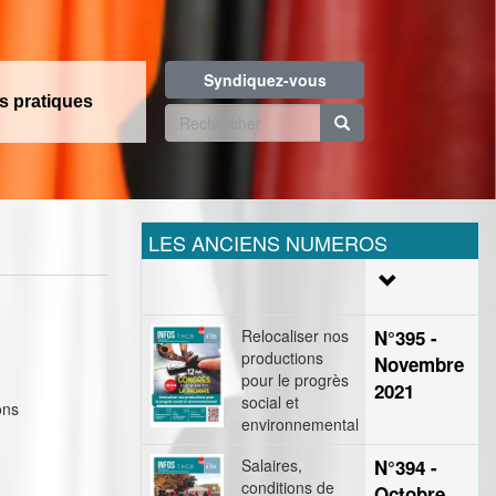
Syndiquez-vous
os pratiques
Formulaire
de
Rechercher
recherche
LES ANCIENS NUMEROS
Relocaliser nos
N°395 -
productions
Novembre
pour le progrès
2021
social et
ons
environnemental
Salaires,
N°394 -
conditions de
Octobre