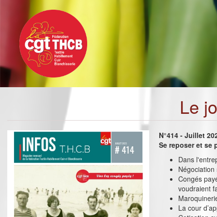
Toggle
Aller
navigation
au
contenu
principal
Le j
N°414 - Juillet 20
Se reposer et se 
Dans l'entrep
Négociation s
Congés payés
voudraient f
Maroquineri
La cour d’ap