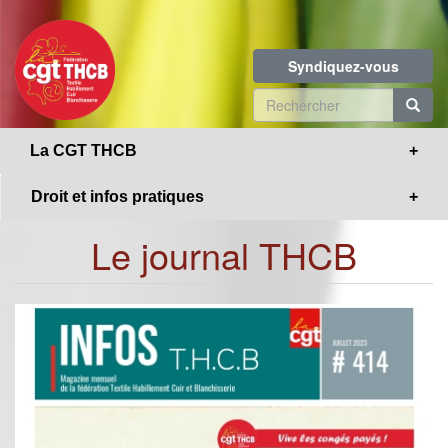
Toggle
Aller
navigation
au
contenu
Syndiquez-vous
principal
Formulaire
de
R
La CGT THCB
recherche
Droit et infos pratiques
Le journal THCB