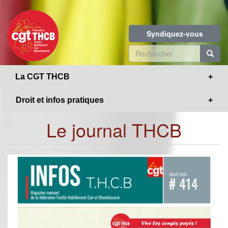
Toggle
Aller
navigation
au
contenu
Syndiquez-vous
principal
Formulaire
de
R
La CGT THCB
recherche
Droit et infos pratiques
Le journal THCB