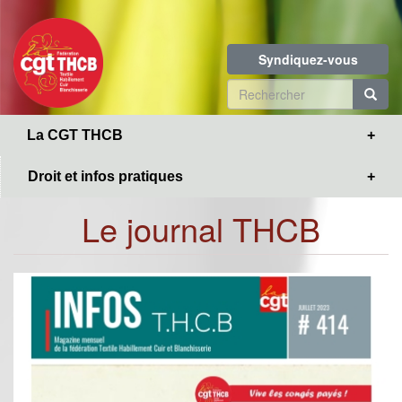
Toggle
Aller
navigation
au
contenu
Syndiquez-vous
principal
Formulaire
de
R
La CGT THCB
recherche
Droit et infos pratiques
Le journal THCB