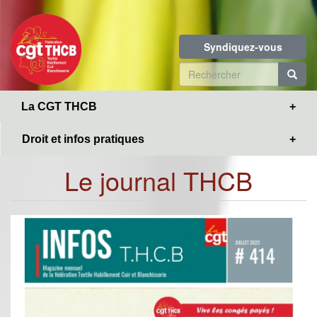
Toggle
Aller
navigation
au
contenu
Syndiquez-vous
principal
Formulaire
de
R
La CGT THCB
recherche
Droit et infos pratiques
Le journal THCB