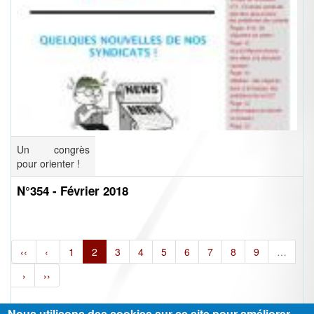
Un congrès
pour orienter !
N°354 - Février 2018
‹‹
‹
1
2
3
4
5
6
7
8
9
…
›
››
Nous utilisons des cookies sur ce site pour améliorer