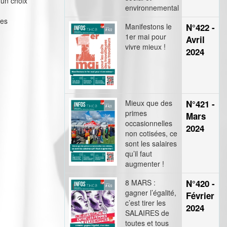
 un choix
environnemental
des
Manifestons le
N°422 -
1er mai pour
Avril
vivre mieux !
2024
Mieux que des
N°421 -
primes
Mars
occasionnelles
2024
non cotisées, ce
sont les salaires
qu’il faut
augmenter !
8 MARS :
N°420 -
gagner l’égalité,
Février
c’est tirer les
2024
SALAIRES de
toutes et tous