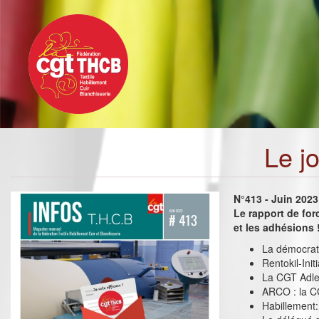
Toggle
Aller
navigation
au
contenu
principal
Le j
N°413 - Juin 2023
Le rapport de for
et les adhésions 
La démocrati
Rentokil-Init
La CGT Adler
ARCO : la C
Habillement