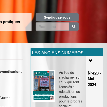
Syndiquez-vous
os pratiques
Formulaire
de
Rechercher
recherche
LES ANCIENS NUMEROS
revendications
Au lieu de
N°423 -
s'acharner sur
Mai
ceux qui sont
2024
licenciés :
relocaliser les
productions
Vuitton
pour le progrès
social et