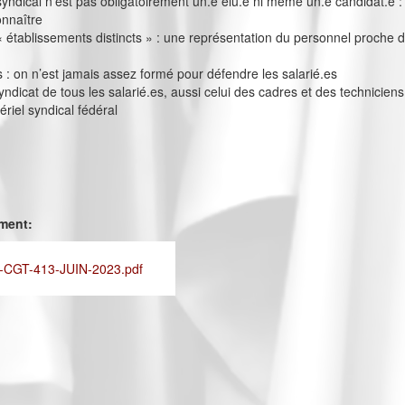
yndical n’est pas obligatoirement un.e élu.e ni même un.e candidat.e :
onnaître
« établissements distincts » : une représentation du personnel proche 
 on n’est jamais assez formé pour défendre les salarié.es
yndicat de tous les salarié.es, aussi celui des cadres et des techniciens
ériel syndical fédéral
ement:
CGT-413-JUIN-2023.pdf