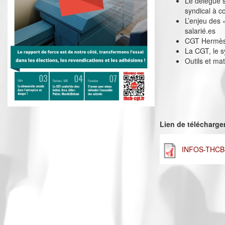
Le délégué s
syndical à c
L’enjeu des 
salarié.es
CGT Hermès :
La CGT, le s
Outils et mat
Lien de télécharg
INFOS-THCB-