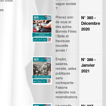
 un choix
vague sociale
?
des
Prenez soin
N° 385 -
de vous et
Décembre
des autres.
2020
Bonnes Fêtes
! Belle et
heureuse
nouvelle
année !
Emploi,
N° 386 -
salaires,
Janvier
retraite, aides
2021
publiques
sans
contrepartie -
Faisons
entendre nos
revendications
Le paradis