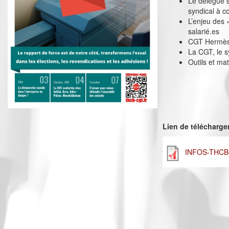
Le délégué s
syndical à c
L’enjeu des 
salarié.es
CGT Hermès :
La CGT, le s
Outils et mat
Lien de télécharg
INFOS-THCB-