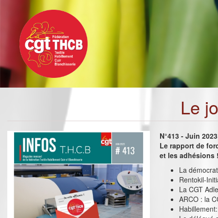
Toggle
Aller
navigation
au
contenu
principal
Le j
N°413 - Juin 2023
Le rapport de for
et les adhésions 
La démocrati
Rentokil-Init
La CGT Adler
ARCO : la C
Habillement