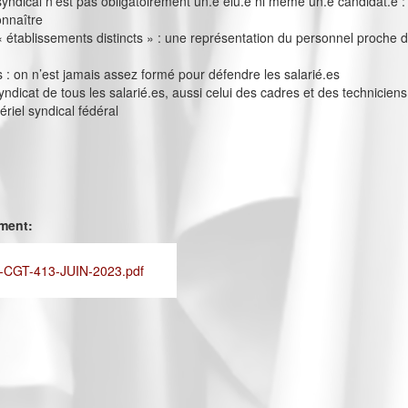
yndical n’est pas obligatoirement un.e élu.e ni même un.e candidat.e :
onnaître
« établissements distincts » : une représentation du personnel proche 
 on n’est jamais assez formé pour défendre les salarié.es
yndicat de tous les salarié.es, aussi celui des cadres et des techniciens
ériel syndical fédéral
ement:
CGT-413-JUIN-2023.pdf