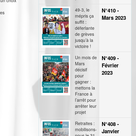
 un choix
49-3, le
N°410 -
des
mépris ça
Mars 2023
suffit :
déferlante
de grèves
jusqu’à la
victoire !
Un mois de
N°409 -
Mars
Février
décisif
2023
pour
gagner :
mettons la
France à
l’arrêt pour
arrêter leur
projet
Retraites :
N°408 -
mobilisons-
Janvier
nous le 31