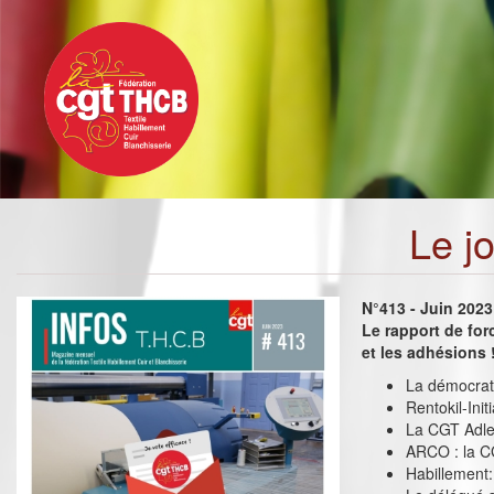
Toggle
Aller
navigation
au
contenu
principal
Le j
N°413 - Juin 2023
Le rapport de for
et les adhésions 
La démocrati
Rentokil-Init
La CGT Adler
ARCO : la C
Habillement