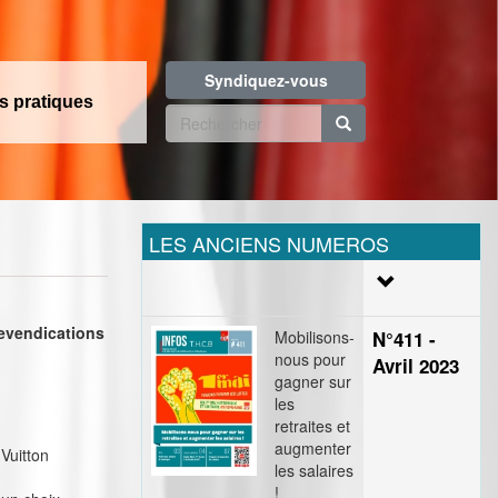
Syndiquez-vous
os pratiques
Formulaire
de
Rechercher
recherche
LES ANCIENS NUMEROS
revendications
Mobilisons-
N°411 -
nous pour
Avril 2023
gagner sur
les
retraites et
augmenter
Vuitton
les salaires
!