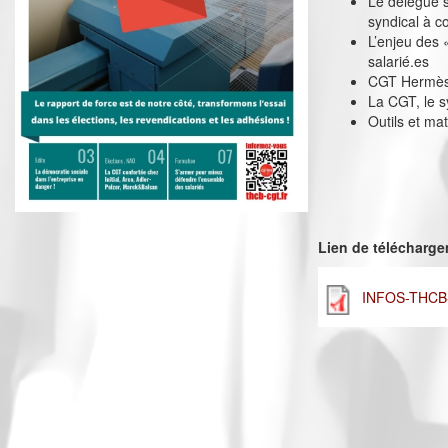
Le délégué s
syndical à c
L’enjeu des 
salarié.es
CGT Hermès :
La CGT, le s
Outils et mat
Lien de télécharg
INFOS-THCB-