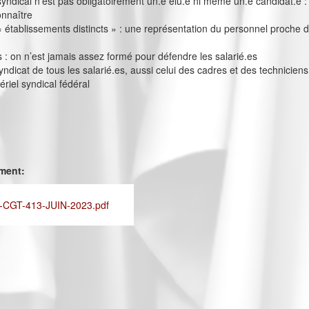
yndical n’est pas obligatoirement un.e élu.e ni même un.e candidat.e :
onnaître
« établissements distincts » : une représentation du personnel proche 
 on n’est jamais assez formé pour défendre les salarié.es
yndicat de tous les salarié.es, aussi celui des cadres et des techniciens
ériel syndical fédéral
ement:
CGT-413-JUIN-2023.pdf