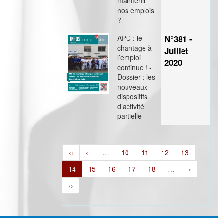
maintenir
nos emplois
?
APC : le
N°381 -
chantage à
Juillet
l’emploi
2020
continue ! -
Dossier : les
nouveaux
dispositifs
d’activité
partielle
‹‹
‹
…
10
11
12
13
14
15
16
17
18
…
›
››