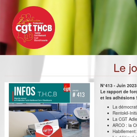
Toggle
Aller
navigation
au
contenu
principal
Le j
N°413 - Juin 2023
Le rapport de for
et les adhésions 
La démocrati
Rentokil-Init
La CGT Adler
ARCO : la C
Habillement