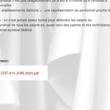
yndical n’est pas obligatoirement un.e élu.e ni même un.e candidat.e :
onnaître
« établissements distincts » : une représentation du personnel proche 
 on n’est jamais assez formé pour défendre les salarié.es
yndicat de tous les salarié.es, aussi celui des cadres et des techniciens
ériel syndical fédéral
ement:
CGT-413-JUIN-2023.pdf