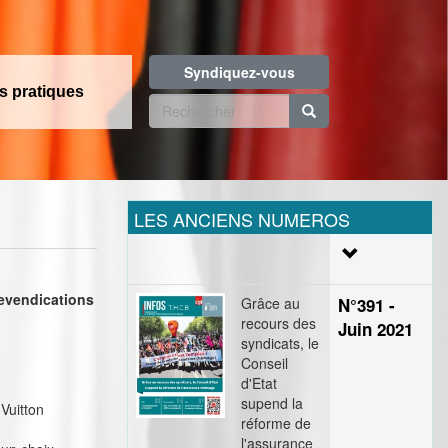
Syndiquez-vous
os pratiques
Formulaire
de
Rechercher
recherche
LES ANCIENS NUMEROS
revendications
Grâce au
N°391 -
recours des
Juin 2021
syndicats, le
Conseil
d'Etat
supend la
Vuitton
réforme de
l'assurance