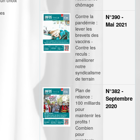
 un choix
chômage
des
Contre la
N°390 -
pandémie :
Mai 2021
lever les
brevets des
vaccins -
Contre les
reculs :
améliorer
notre
syndicalisme
de terrain
Plan de
N°382 -
relance :
Septembre
100 milliards
2020
pour
maintenir les
profits !
Combien
pour