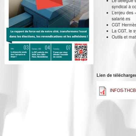
Le délégué s
syndical à c
L’enjeu des 
salarié.es
CGT Hermès :
La CGT, le s
Outils et mat
Lien de télécharg
INFOS-THCB-