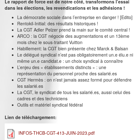
Le rapport de force est de notre côté, transformons l’essai
dans les élections, les revendications et les adhésions !
La démocratie sociale dans l’entreprise en danger ! [Edito]
Rentokil-Initial: des résultats historiques !
La CGT Adler Pelzer prend la main sur le comité central !
ARCO : la CGT négocie des augmentations et un 13ème
mois chez le sous-traitant Vuitton
Habillement: la CGT bien présente chez Marck & Balsan
Le délégué syndical n’est pas obligatoirement un.e élu.e ni
même un.e candidat.e : un choix syndical à connaître
L’enjeu des « établissements distincts » : une
représentation du personnel proche des salarié.es
CGT Hermès : on n’est jamais assez formé pour défendre
les salarié.es
La CGT, le syndicat de tous les salarié.es, aussi celui des
cadres et des techniciens
Outils et matériel syndical fédéral
Lien de téléchargement:
INFOS-THCB-CGT-413-JUIN-2023.pdf