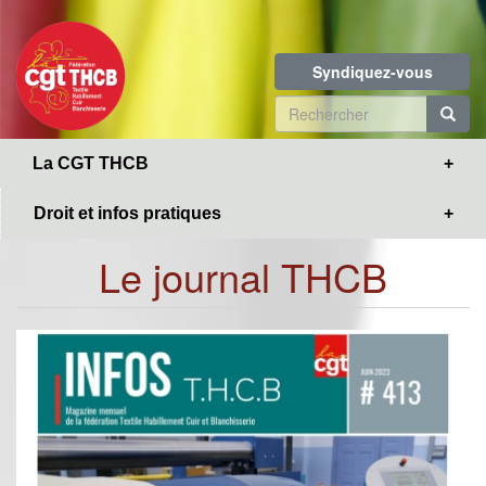
Toggle
Aller
navigation
au
contenu
Syndiquez-vous
principal
Formulaire
de
R
La CGT THCB
recherche
Droit et infos pratiques
Le journal THCB