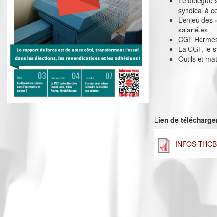
Le délégué s
syndical à c
L’enjeu des 
salarié.es
CGT Hermès :
La CGT, le s
Outils et mat
Lien de télécharg
INFOS-THCB-