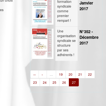
 un choix
formation
Janvier
syndicale
2017
des
comme
premier
rempart !
Une
N°352 -
organisation
Décembre
syndicale se
2017
structure
par ses
adhérents !
‹‹
‹
…
19
20
21
22
23
24
25
26
27