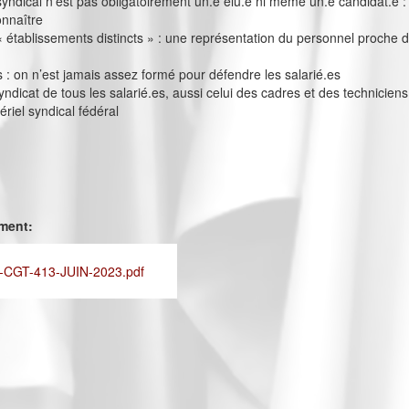
yndical n’est pas obligatoirement un.e élu.e ni même un.e candidat.e :
onnaître
« établissements distincts » : une représentation du personnel proche 
 on n’est jamais assez formé pour défendre les salarié.es
yndicat de tous les salarié.es, aussi celui des cadres et des techniciens
ériel syndical fédéral
ement:
CGT-413-JUIN-2023.pdf