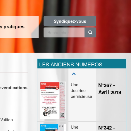
Syndiquez-vous
os pratiques
Formulaire
de
Rechercher
recherche
LES ANCIENS NUMEROS
Une
N°367 -
revendications
doctrine
Avril 2019
pernicieuse
Vuitton
Une
N°342 -