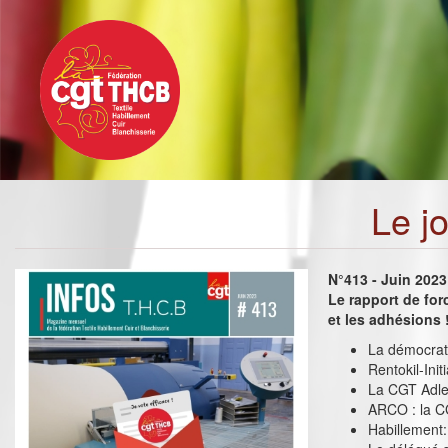
Toggle
Aller
navigation
au
contenu
principal
Le j
N°413 - Juin 2023
Le rapport de for
et les adhésions 
La démocrati
Rentokil-Init
La CGT Adler
ARCO : la C
Habillement