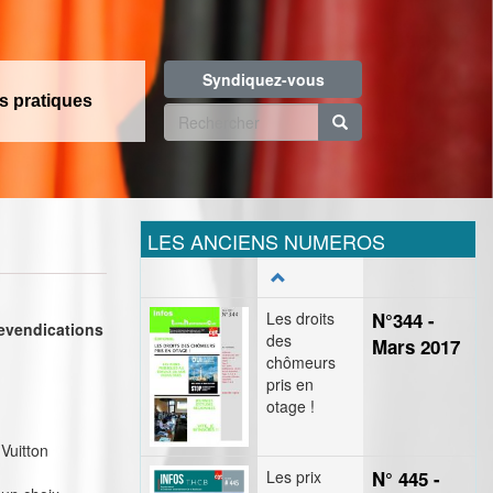
Syndiquez-vous
os pratiques
Formulaire
de
Rechercher
recherche
LES ANCIENS NUMEROS
Les droits
N°344 -
revendications
des
Mars 2017
chômeurs
pris en
otage !
Vuitton
Les prix
N° 445 -