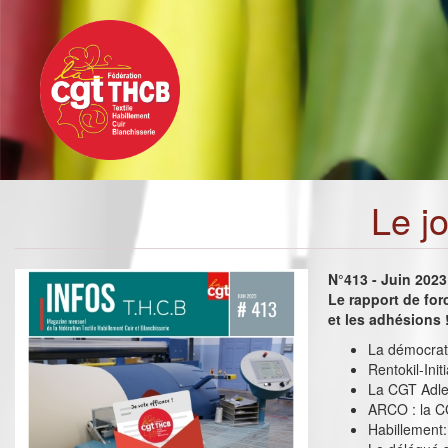
Toggle
Aller
navigation
au
contenu
principal
Le j
N°413 - Juin 2023
Le rapport de for
et les adhésions 
La démocrati
Rentokil-Init
La CGT Adler
ARCO : la C
Habillement