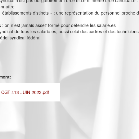
yndical n’est pas obligatoirement un.e élu.e ni même un.e candidat.e :
onnaître
« établissements distincts » : une représentation du personnel proche 
 on n’est jamais assez formé pour défendre les salarié.es
yndicat de tous les salarié.es, aussi celui des cadres et des techniciens
ériel syndical fédéral
ement:
CGT-413-JUIN-2023.pdf