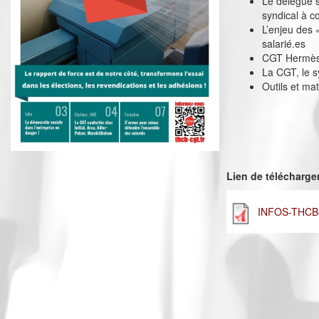
Le délégué s
syndical à c
L’enjeu des 
salarié.es
CGT Hermès :
La CGT, le s
Outils et mat
Lien de télécharg
INFOS-THCB-