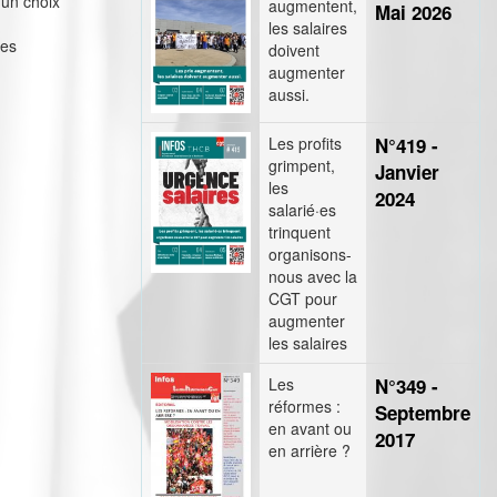
 un choix
augmentent,
Mai 2026
les salaires
des
doivent
augmenter
aussi.
Les profits
N°419 -
grimpent,
Janvier
les
2024
salarié·es
trinquent
organisons-
nous avec la
CGT pour
augmenter
les salaires
Les
N°349 -
réformes :
Septembre
en avant ou
2017
en arrière ?