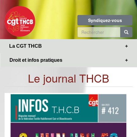
Toggle
Aller
navigation
au
contenu
Syndiquez-vous
principal
Formulaire
de
R
La CGT THCB
recherche
Droit et infos pratiques
Le journal THCB