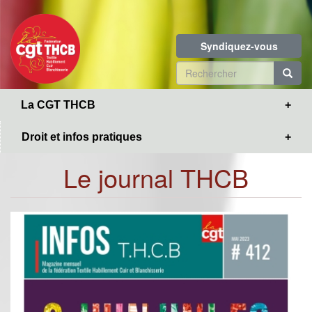
Toggle
Aller
navigation
au
contenu
Syndiquez-vous
principal
Formulaire
de
R
La CGT THCB
recherche
Droit et infos pratiques
Le journal THCB