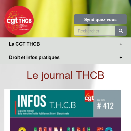
Toggle
Aller
navigation
au
contenu
Syndiquez-vous
principal
Formulaire
de
R
La CGT THCB
recherche
Droit et infos pratiques
Le journal THCB