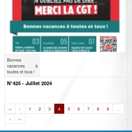
Bonnes
vacances à
toutes et tous !
N°425 - Juillet 2024
‹‹
‹
1
2
3
4
5
6
7
8
9
…
›
››