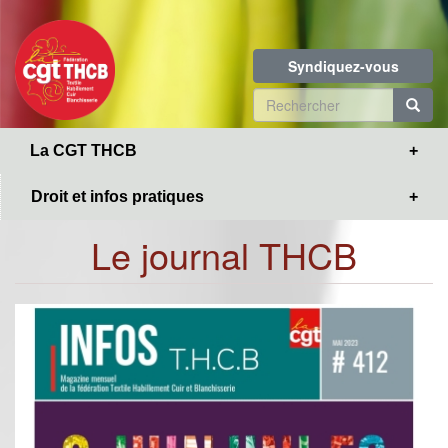
Toggle
Aller
navigation
au
contenu
Syndiquez-vous
principal
Formulaire
de
R
La CGT THCB
recherche
Droit et infos pratiques
Le journal THCB