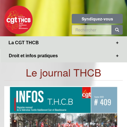
Toggle
Aller
navigation
au
contenu
Syndiquez-vous
principal
Formulaire
de
R
La CGT THCB
recherche
Droit et infos pratiques
Le journal THCB