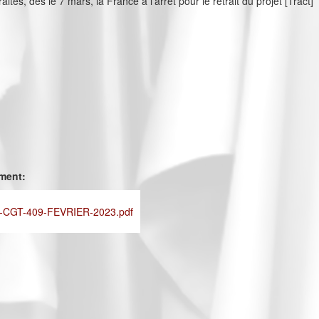
aites, dès le 7 mars, la France à l'arrêt pour le retrait du projet [Tract]
ement:
CGT-409-FEVRIER-2023.pdf