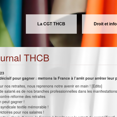
La CGT THCB
Droit et inf
ournal THCB
023
écisif pour gagner : mettons la France à l’arrêt pour arrêter leur 
our nos retraites, nous reprenons notre avenir en main ! [Edito]
 de salarié.es de nos branches professionnelles dans les manifestations
 contre-réforme des retraites
on peut gagner !
syndicale textile mémorable !
ictoires pour nos salaires !