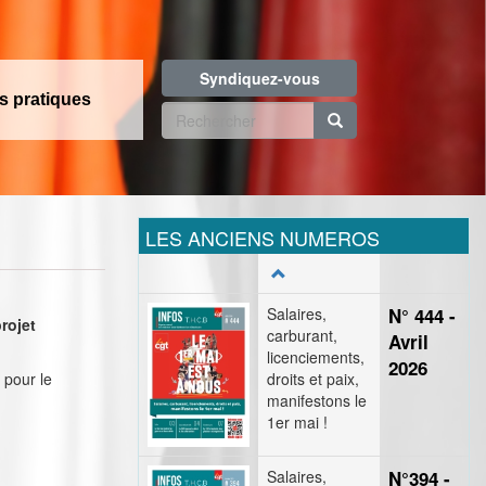
Syndiquez-vous
os pratiques
Formulaire
de
Rechercher
recherche
LES ANCIENS NUMEROS
Salaires,
N° 444 -
projet
carburant,
Avril
licenciements,
2026
 pour le
droits et paix,
manifestons le
1er mai !
Salaires,
N°394 -