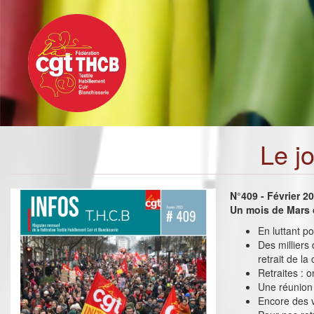
Toggle
Aller
navigation
au
contenu
principal
Le j
N°409 - Février 2
Un mois de Mars d
En luttant p
Des milliers
retrait de la
Retraites : 
Une réunion 
Encore des v