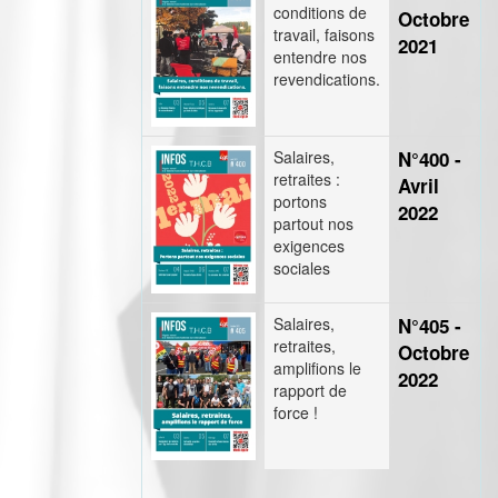
conditions de
Octobre
travail, faisons
2021
entendre nos
revendications.
Salaires,
N°400 -
retraites :
Avril
portons
2022
partout nos
exigences
sociales
Salaires,
N°405 -
retraites,
Octobre
amplifions le
2022
rapport de
force !