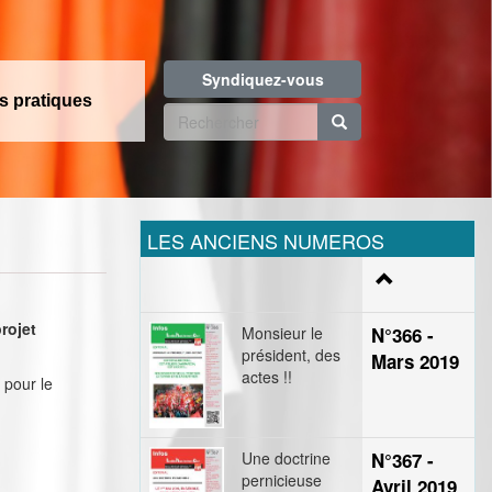
Syndiquez-vous
os pratiques
Formulaire
de
Rechercher
recherche
LES ANCIENS NUMEROS
projet
Monsieur le
N°366 -
président, des
Mars 2019
actes !!
 pour le
Une doctrine
N°367 -
pernicieuse
Avril 2019