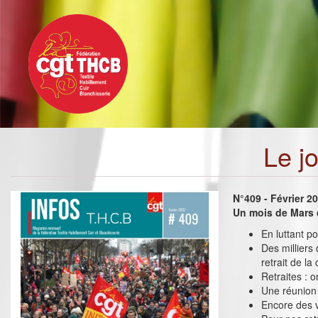
Toggle
Aller
navigation
au
contenu
principal
Le j
N°409 - Février 2
Un mois de Mars d
En luttant p
Des milliers
retrait de la
Retraites : 
Une réunion 
Encore des v