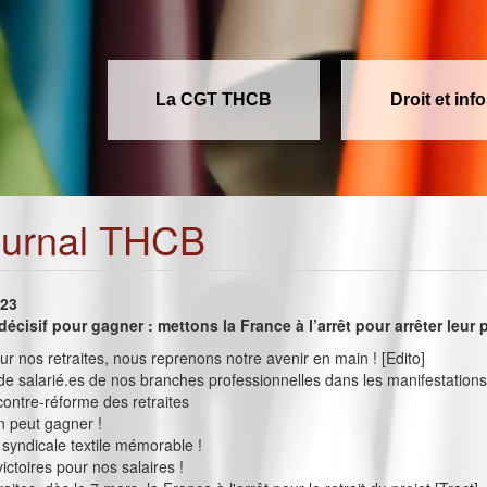
La CGT THCB
Droit et inf
ournal THCB
023
écisif pour gagner : mettons la France à l’arrêt pour arrêter leur 
our nos retraites, nous reprenons notre avenir en main ! [Edito]
 de salarié.es de nos branches professionnelles dans les manifestations
 contre-réforme des retraites
on peut gagner !
syndicale textile mémorable !
ictoires pour nos salaires !