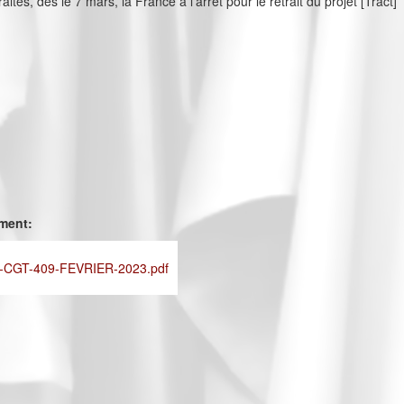
aites, dès le 7 mars, la France à l'arrêt pour le retrait du projet [Tract]
ement:
CGT-409-FEVRIER-2023.pdf