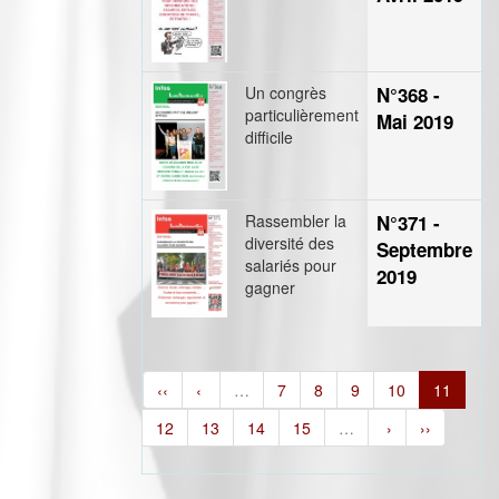
Un congrès
N°368 -
particulièrement
Mai 2019
difficile
Rassembler la
N°371 -
diversité des
Septembre
salariés pour
2019
gagner
‹‹
‹
…
7
8
9
10
11
12
13
14
15
…
›
››