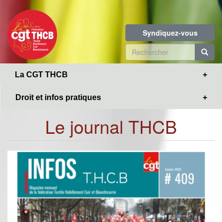
Toggle
Aller
navigation
au
contenu
Syndiquez-vous
principal
Formulaire
de
R
La CGT THCB
recherche
Droit et infos pratiques
Le journal THCB