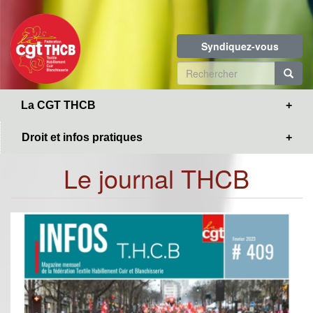
Toggle
Aller
navigation
au
contenu
Syndiquez-vous
principal
Formulaire
de
R
La CGT THCB
recherche
Droit et infos pratiques
Le journal THCB