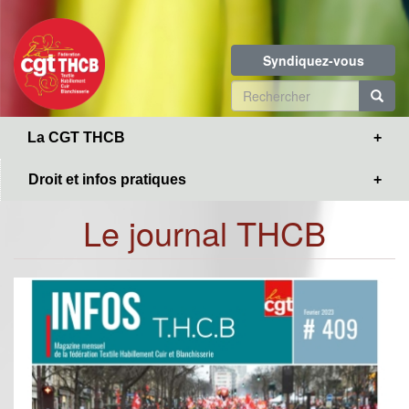
Toggle
Aller
navigation
au
contenu
Syndiquez-vous
principal
Formulaire
de
R
La CGT THCB
recherche
Droit et infos pratiques
Le journal THCB